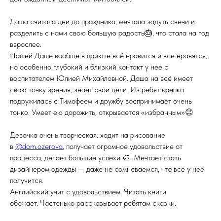
⠀
Даша считала дни до праздника, мечтала задуть свечи и
разделить с нами свою большую радость🎂, что стала на год
взрослее.
Нашей Даше вообще в приюте всё нравится и все нравятся,
но особенно глубокий и близкий контакт у нее с
воспитателем Юлией Михайловной. Даша на всё имеет
свою точку зрения, знает свои цели. Из ребят крепко
подружилась с Тимофеем и дружбу воспринимает очень
тонко. Умеет ею дорожить, открывается «избранным»😉
⠀
Девочка очень творческая: ходит на рисование
в
@dom.ozerova
, получает огромное удовольствие от
процесса, делает большие успехи 🎨. Мечтает стать
дизайнером одежды — даже не сомневаемся, что всё у неё
получится.
Английский учит с удовольствием. Читать книги
обожает. Частенько рассказывает ребятам сказки.
⠀