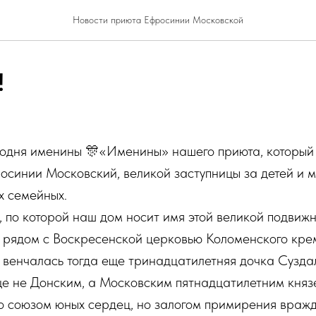
Новости приюта Ефросинии Московской
!
егодня именины 🎊«Именины» нашего приюта, который
синии Московский, великой заступницы за детей и 
х семейных.
 по которой наш дом носит имя этой великой подвижн
рядом с Воскресенской церковью Коломенского крем
 венчалась тогда еще тринадцатилетняя дочка Суздал
еще не Донским, а Московским пятнадцатилетним кня
то союзом юных сердец, но залогом примирения враж