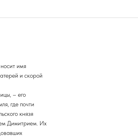
 носит имя
матерей и скорой
ицы, – его
ля, где почти
ьского князя
зем Димитрием. Их
довавших