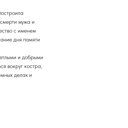
построила
 смерти мужа и
ество с именем
вание дня памяти
ветлыми и добрыми
ся вокруг костра,
емных делах и