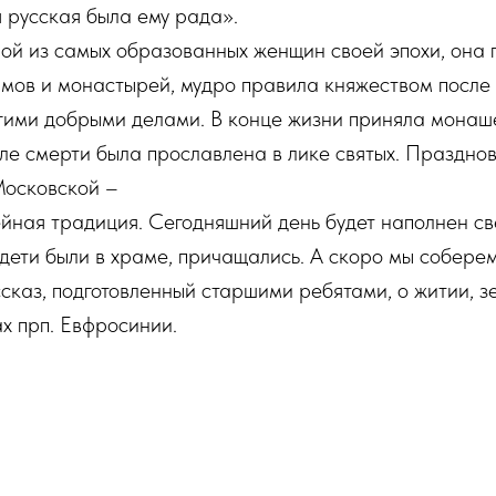
я русская была ему рада».
ой из самых образованных женщин своей эпохи, она 
амов и монастырей, мудро правила княжеством после
гими добрыми делами. В конце жизни приняла монаш
ле смерти была прославлена в лике святых. Праздно
Московской –
йная традиция. Сегодняшний день будет наполнен с
дети были в храме, причащались. А скоро мы соберем
сказ, подготовленный старшими ребятами, о житии, з
х прп. Евфросинии.