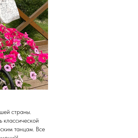
ашей страны.
сь классической
ским танцам. Все
эмоций!