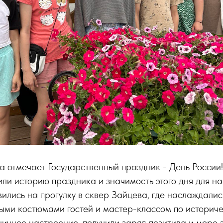
а отмечает Государственный праздник - День России!
ли историю праздника и значимость этого дня для н
вились на прогулку в сквер Зайцева, где наслаждали
ыми костюмами гостей и мастер-классом по историче
ичное настроение, получили заряд позитива и море 