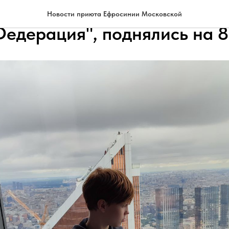
здили на экскурсию в Москв
Новости приюта Ефросинии Московской
едерация", поднялись на 8