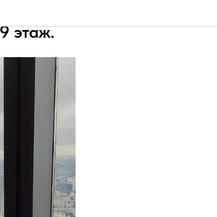
а-сити
9 этаж.