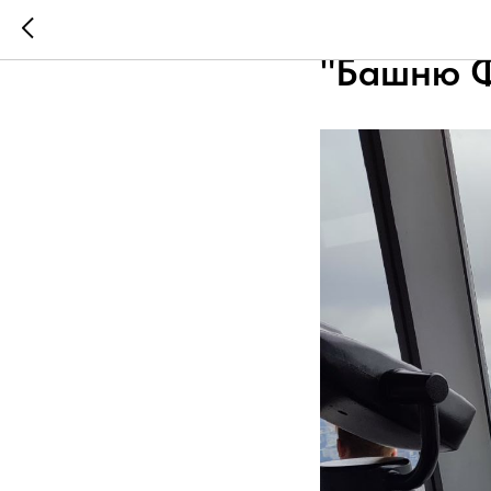
Ребята е
"Башню Ф