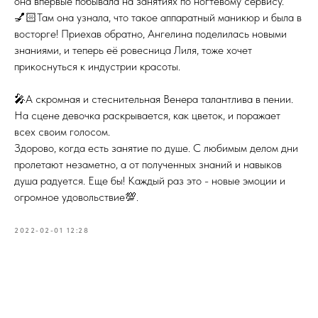
она впервые побывала на занятиях по ногтевому сервису.
💅🏻Там она узнала, что такое аппаратный маникюр и была в
восторге! Приехав обратно, Ангелина поделилась новыми
знаниями, и теперь её ровесница Лиля, тоже хочет
прикоснуться к индустрии красоты.
🎤А скромная и стеснительная Венера талантлива в пении.
На сцене девочка раскрывается, как цветок, и поражает
всех своим голосом.
Здорово, когда есть занятие по душе. С любимым делом дни
пролетают незаметно, а от полученных знаний и навыков
душа радуется. Еще бы! Каждый раз это - новые эмоции и
огромное удовольствие💯.
2022-02-01 12:28