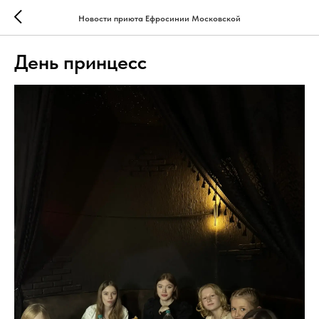
Новости приюта Ефросинии Московской
День принцесс