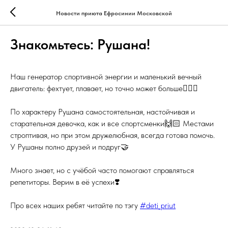
Новости приюта Ефросинии Московской
Знакомьтесь: Рушана!
Наш генератор спортивной энергии и маленький вечный
двигатель: фехтует, плавает, но точно может больше🏊🏻‍♀️
⠀
По характеру Рушана самостоятельная, настойчивая и
старательная девочка, как и все спортсменки🙌🏻 Местами
строптивая, но при этом дружелюбная, всегда готова помочь.
У Рушаны полно друзей и подруг🤝
⠀
Много знает, но с учёбой часто помогают справляться
репетиторы. Верим в её успехи❣️
⠀
Про всех наших ребят читайте по тэгу
#deti_priut