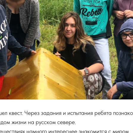
шел квест. Через задания и испытания ребята познак
дом жизни на русском севере.
утешествиях намного интереснее знакомится с миром