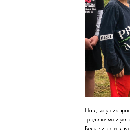
На днях у них про
традициями и укла
Ведь в игре и в п