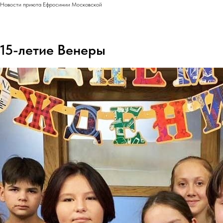
Новости приюта Ефросинии Московской
15-летие Венеры