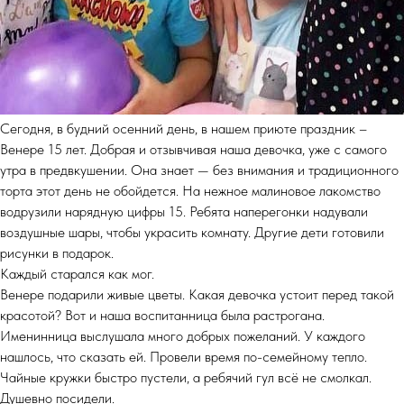
Сегодня, в будний осенний день, в нашем приюте праздник –
Венере 15 лет. Добрая и отзывчивая наша девочка, уже с самого
утра в предвкушении. Она знает — без внимания и традиционного
торта этот день не обойдется. На нежное малиновое лакомство
водрузили нарядную цифры 15. Ребята наперегонки надували
воздушные шары, чтобы украсить комнату. Другие дети готовили
рисунки в подарок.
Каждый старался как мог.
Венере подарили живые цветы. Какая девочка устоит перед такой
красотой? Вот и наша воспитанница была растрогана.
Именинница выслушала много добрых пожеланий. У каждого
нашлось, что сказать ей. Провели время по-семейному тепло.
Чайные кружки быстро пустели, а ребячий гул всё не смолкал.
Душевно посидели.