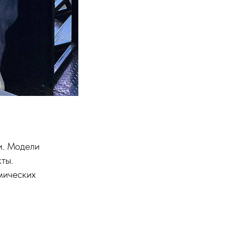
и. Модели
ты.
мических