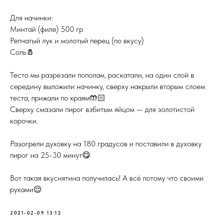
⠀
Для начинки:
Минтай (филе) 500 гр
Репчатый лук и молотый перец (по вкусу)
Соль🧂
⠀
Тесто мы разрезали пополам, раскатали, на один слой в
середину выложили начинку, сверху накрыли вторым слоем
теста, прижали по краям🤲🏻
Сверху смазали пирог взбитым яйцом — для золотистой
корочки.
⠀
Разогрели духовку на 180 градусов и поставили в духовку
пирог на 25-30 минут😋
⠀
Вот такая вкуснятина получилась! А всё потому что своими
руками😌
2021-02-09 13:12