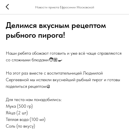
Новости приюта Ефросинии Московской
Делимся вкусным рецептом
рыбного пирога!
Наши ребята обожают готовить и уже всё чаще справляются
со сложными блюдами🧑🏼‍🍳
⠀
На этот раз вместе с воспитательницей Людмилой
Сергеевной мы испекли вкуснейший рыбный пирог и готовы
поделиться рецептом🥮
⠀
Для теста нам понадобились:
Мука (500 гр)
Яйца (2 шт)
Тёплая вода (100 мл)
Соль (по вкусу)