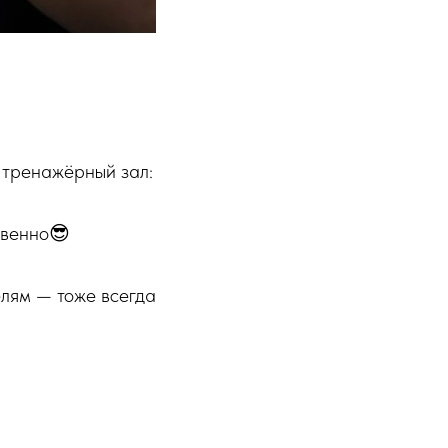
в тренажёрный зал:
твенно😎
елям — тоже всегда