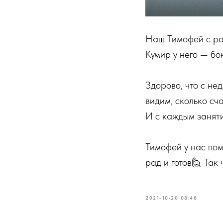
Наш Тимофей с ра
Кумир у него — бо
⠀
Здорово, что с не
видим, сколько сча
И с каждым заняти
⠀
Тимофей у нас пом
рад и готов🙋 Так 
2021-10-20 08:48