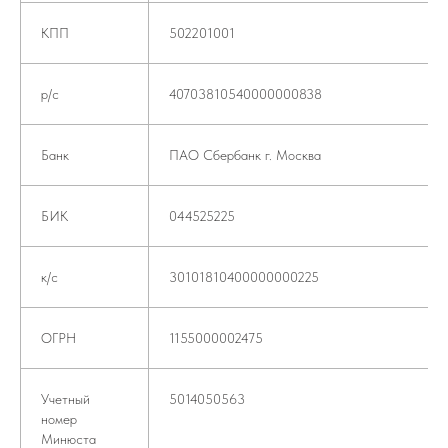
КПП
502201001
р/с
40703810540000000838
Банк
ПАО Сбербанк г. Москва
БИК
044525225
к/с
30101810400000000225
ОГРН
1155000002475
Учетный
5014050563
номер
Минюста