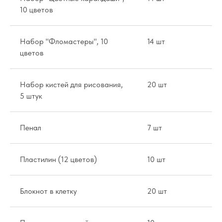
10 цветов
Набор "Фломастеры", 10
14 шт
12
цветов
Набор кистей для рисования,
20 шт
15
5 штук
Пенал
7 шт
15
Пластилин (12 цветов)
10 шт
25
Блокнот в клетку
20 шт
12