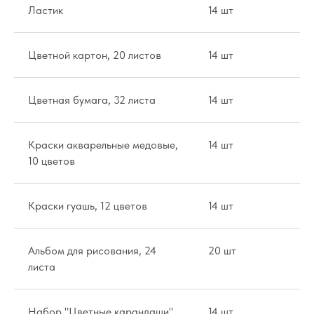
Ластик
14 шт
36
Цветной картон, 20 листов
14 шт
98
Цветная бумага, 32 листа
14 шт
13
Краски акварельные медовые,
14 шт
14
10 цветов
Краски гуашь, 12 цветов
14 шт
42
Альбом для рисования, 24
20 шт
14
листа
Набор "Цветные карандаши",
14 шт
15