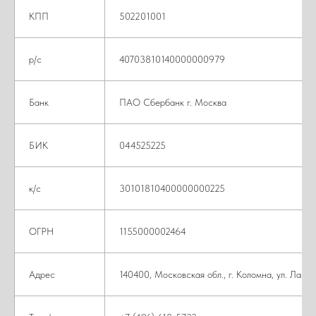
КПП
502201001
р/с
40703810140000000979
Банк
ПАО Сбербанк г. Москва
БИК
044525225
к/с
30101810400000000225
ОГРН
1155000002464
Адрес
140400, Московская обл., г. Коломна, ул. Лазар