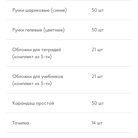
Ручки шариковые (синие)
50 шт
38
Ручки гелевые (цветные)
50 шт
89
Обложки для тетрадей
21 шт
20
(комплект из 5-ти)
Обложки для учебников
21 шт
24
(комплект из 5-ти)
Карандаш простой
50 шт
32
Точилка
14 шт
38