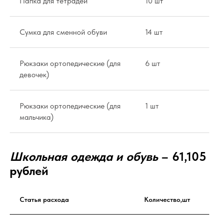
Папка для тетрадей
10 шт
15
Сумка для сменной обуви
14 шт
36
Рюкзаки ортопедические (для
6 шт
2,
девочек)
Рюкзаки ортопедические (для
1 шт
2,
мальчика)
Школьная одежда и обувь
– 61,105
рублей
Статья расхода
Количество,шт
Це