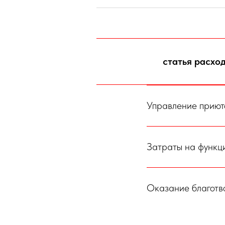
статья расхо
Управление приюто
Затраты на функ
Оказание благотво