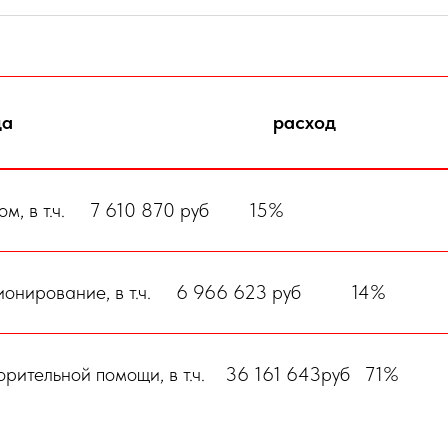
да
расход
м, в т.ч. 7 610 870 руб
15%
ционирование, в т.ч. 6 966 623 руб 14%
рительной помощи, в т.ч. 36 161 643
руб 71%