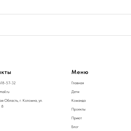
акты
Меню
618-57-32
Главная
mail.ru
Дети
я Область, г. Коломна, ул.
Команда
 8
Проекты
Приют
Блог